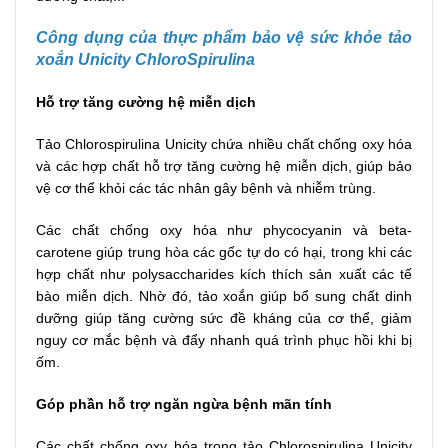
Công dụng của t
hực phẩm bảo vệ sức khỏe tảo
xoắn Unicity ChloroSpirulina
Hỗ trợ tăng cường hệ miễn dịch
Tảo Chlorospirulina Unicity chứa nhiều chất chống oxy hóa
và các hợp chất hỗ trợ tăng cường hệ miễn dịch, giúp bảo
vệ cơ thể khỏi các tác nhân gây bệnh và nhiễm trùng.
Các chất chống oxy hóa như phycocyanin và beta-
carotene giúp trung hòa các gốc tự do có hại, trong khi các
hợp chất như polysaccharides kích thích sản xuất các tế
bào miễn dịch. Nhờ đó, tảo xoắn giúp bổ sung chất dinh
dưỡng giúp tăng cường sức đề kháng của cơ thể, giảm
nguy cơ mắc bệnh và đẩy nhanh quá trình phục hồi khi bị
ốm.
Góp phần hỗ trợ ngăn ngừa bệnh mãn tính
Các chất chống oxy hóa trong tảo Chlorospirulina Unicity