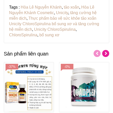
Tags :
Hòa Lê Nguyễn Khánh
,
tảo xoắn
,
Hòa Lê
Nguyễn Khánh Cosmetic
,
Unicity
,
tăng cường hệ
miễn dịch
,
Thực phẩm bảo vệ sức khỏe tảo xoắn
Unicity ChloroSpirulina bổ sung xơ và tăng cường
hệ miễn dịch
,
Unicity ChloroSpirulina
,
ChloroSpirulina
,
bổ sung xơ
Sản phẩm liên quan
-37%
-0%