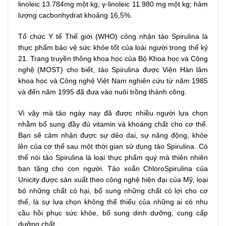
linoleic 13.784mg một kg; γ-linoleic 11.980 mg một kg; hàm
lượng cacbonhydrat khoảng 16,5%.
Tổ chức Y tế Thế giới (WHO) công nhận tảo Spirulina là
thực phẩm bảo vệ sức khỏe tốt của loài người trong thế kỷ
21. Trang truyền thông khoa học của Bộ Khoa học và Công
nghệ (MOST) cho biết, tảo Spirulina được Viện Hàn lâm
khoa học và Công nghệ Việt Nam nghiên cứu từ năm 1985
và đến năm 1995 đã đưa vào nuôi trồng thành công.
Vì vậy mà tảo ngày nay đã được nhiều người lựa chọn
nhằm bổ sung đầy đủ vitamin và khoáng chất cho cơ thể.
Bạn sẽ cảm nhận được sự dẻo dai, sự năng động, khỏe
lên của cơ thể sau một thời gian sử dụng tảo Spirulina. Có
thể nói tảo Spirulina là loại thực phẩm quý mà thiên nhiên
ban tặng cho con người. Tảo xoắn ChloroSpirulina của
Unicity được sản xuất theo công nghệ hiện đại của Mỹ, loại
bỏ những chất có hại, bổ sung những chất có lợi cho cơ
thể, là sự lựa chọn không thể thiếu của những ai có nhu
cầu hồi phục sức khỏe, bổ sung dinh dưỡng, cung cấp
dưỡng chất,...