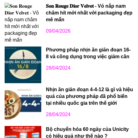
𝐒𝐨𝐧 𝐑𝐨𝐮𝐠𝐞 𝐃𝐢𝐨𝐫 𝐕𝐞𝐥𝐯𝐞𝐭 - Vỏ nắp nam
châm hít mới nhất với packaging đẹp
mê mẩn
09/04/2026
Phương pháp nhịn ăn gián đoạn 16-
8 và công dụng trong việc giảm cân
28/04/2024
Nhịn ăn gián đoạn 4-4-12 là gì và hiệu
quả của phương pháp đã phổ biến
tại nhiều quốc gia trên thế giới
28/04/2024
Bộ chuyển hóa 60 ngày của Unicity
có hiệu quả như thế nào ?