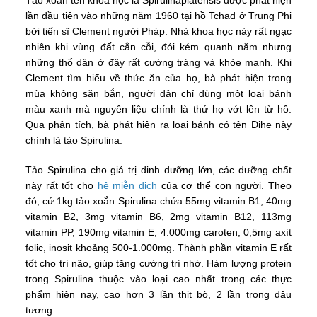
lần đầu tiên vào những năm 1960 tại hồ Tchad ở Trung Phi
bởi tiến sĩ Clement người Pháp. Nhà khoa học này rất ngạc
nhiên khi vùng đất cằn cỗi, đói kém quanh năm nhưng
những thổ dân ở đây rất cường tráng và khỏe mạnh. Khi
Clement tìm hiểu về thức ăn của họ, bà phát hiện trong
mùa không săn bắn, người dân chỉ dùng một loại bánh
màu xanh mà nguyên liệu chính là thứ họ vớt lên từ hồ.
Qua phân tích, bà phát hiện ra loại bánh có tên Dihe này
chính là tảo Spirulina.
Tảo Spirulina cho giá trị dinh dưỡng lớn, các dưỡng chất
này rất tốt cho
hệ miễn dịch
của cơ thể con người. Theo
đó, cứ 1kg tảo xoắn Spirulina chứa 55mg vitamin B1, 40mg
vitamin B2, 3mg vitamin B6, 2mg vitamin B12, 113mg
vitamin PP, 190mg vitamin E, 4.000mg caroten, 0,5mg axít
folic, inosit khoảng 500-1.000mg. Thành phần vitamin E rất
tốt cho trí não, giúp tăng cường trí nhớ. Hàm lượng protein
trong Spirulina thuộc vào loại cao nhất trong các thực
phẩm hiện nay, cao hơn 3 lần thịt bò, 2 lần trong đậu
tương...