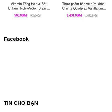
Vitamin Tổng Hợp & Sắt
Thực phẩm bảo vệ sức khỏe
Enfamil Poly-Vi-Sol (Brain &
Unicity Quadplex Vanilla giúp
Body) - Lọ 50ml
tăng cường cơ bắp và kiểm
500.000đ
1.431.000đ
800.000đ
1.431.932đ
soát cân nặng cho vận động
viên
Facebook
TIN CHO BẠN