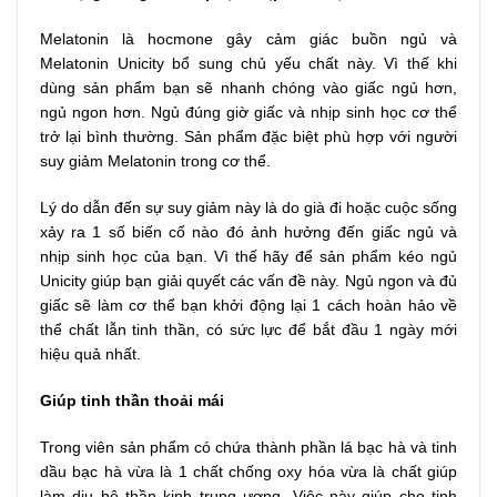
Melatonin là hocmone gây cảm giác buồn ngủ và
Melatonin Unicity bổ sung chủ yếu chất này. Vì thế khi
dùng sản phẩm bạn sẽ nhanh chóng vào giấc ngủ hơn,
ngủ ngon hơn. Ngủ đúng giờ giấc và nhịp sinh học cơ thể
trở lại bình thường. Sản phẩm đặc biệt phù hợp với người
suy giảm Melatonin trong cơ thể.
Lý do dẫn đến sự suy giảm này là do già đi hoặc cuộc sống
xảy ra 1 số biến cố nào đó ảnh hưởng đến giấc ngủ và
nhịp sinh học của bạn. Vì thế hãy để sản phẩm kéo ngủ
Unicity giúp bạn giải quyết các vấn đề này. Ngủ ngon và đủ
giấc sẽ làm cơ thể bạn khởi động lại 1 cách hoàn hảo về
thể chất lẫn tinh thần, có sức lực để bắt đầu 1 ngày mới
hiệu quả nhất.
Giúp tinh thần thoải mái
Trong viên sản phẩm có chứa thành phần lá bạc hà và tinh
dầu bạc hà vừa là 1 chất chống oxy hóa vừa là chất giúp
làm dịu hệ thần kinh trung ương. Việc này giúp cho tinh