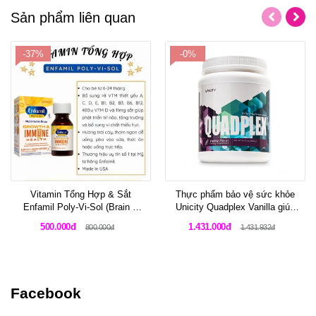
Sản phẩm liên quan
-37%
-0%
Vitamin Tổng Hợp & Sắt
Thực phẩm bảo vệ sức khỏe
Enfamil Poly-Vi-Sol (Brain &
Unicity Quadplex Vanilla giúp
Body) - Lọ 50ml
tăng cường cơ bắp và kiểm
500.000đ
1.431.000đ
800.000đ
1.431.932đ
soát cân nặng cho vận động
viên
Facebook