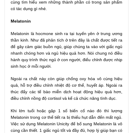
cùng tìm hiểu xem những thành phần có trong sản phẩm
có tác dụng gì nhé.
Melatonin
Melatonin là hocmone sinh ra tại tuyến yên ở trung ương
thần kinh. Như đã phân tích ở trên đây là chất được tiết ra
để gây cảm giác buồn ngủ, giúp chúng ta vào với giấc ngủ
nhanh chóng hơn và ngủ hiệu quả hơn. Nói chung nó điều
hành quy trình thức ngủ ở con người, điểu chỉnh được nhịp
sinh học ở mỗi người.
Ngoài ra chất này còn giúp chống oxy hóa vô cùng hiệu
quả, hỗ trợ điều chỉnh nhiệt độ cơ thể, huyết áp. Ngoài ra
thúc đẩy các tế bào miễn dịch hoạt động hiệu quả hơn,
điều chỉnh nồng độ cortisol và kể cả chức năng tình dục.
Khi lớn tuổi hoặc gặp 1 số biến cố nào đó thì lượng
Melatonin trong cơ thể tiết ra bị thiếu hụt dẫn đến mất ngủ.
Việc sử dụng Melatonin Unicity để bổ sung Melatonin là vô
cùng cần thiết. 1 giấc ngủ tốt và đầy đủ, hợp lý giúp bạn có