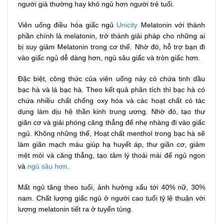
người già thường hay khó ngủ hơn người trẻ tuổi.
Viên uống điều hòa giấc ngủ
Unicity
Melatonin với thành
phần chính là melatonin, trở thành giải pháp cho những ai
bị suy giảm Melatonin trong cơ thể. Nhờ đó, hỗ trợ bạn đi
vào giấc ngủ dễ dàng hơn, ngủ sâu giấc và tròn giấc hơn.
Đặc biệt, công thức của viên uống này có chứa tinh dầu
bạc hà và lá bạc hà. Theo kết quả phân tích thì bạc hà có
chứa nhiều chất chống oxy hóa và các hoạt chất có tác
dụng làm dịu hệ thần kinh trung ương. Nhờ đó, tạo thư
giãn cơ và giải phóng căng thẳng để nhẹ nhàng đi vào giấc
ngủ. Không những thế, Hoạt chất menthol trong bạc hà sẽ
làm giãn mạch máu giúp hạ huyết áp, thư giãn cơ, giảm
mệt mỏi và căng thẳng, tạo tâm lý thoải mái để ngủ ngon
và
ngủ sâu hơn
.
Mất ngủ tăng theo tuổi, ảnh hưởng xấu tới 40% nữ, 30%
nam. Chất lượng giấc ngủ ở người cao tuổi tỷ lệ thuận với
lượng melatonin tiết ra ở tuyến tùng.