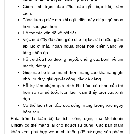
Giảm tình trạng đau đầu, cáu gắt, bực bội, trầm
cảm.
Tăng lượng giấc mơ khi ngủ, điều này giúp ngủ ngon
hơn, sâu giấc hơn.
Hỗ trợ các vấn đề về nội tiết.
Việc ngủ đầy đủ cũng giúp cho thị lực rất nhiều, giảm
áp lực ở mắt, ngăn ngừa thoái hóa điểm vàng và
tăng nhãn áp.
Hỗ trợ điều hòa đường huyết, chống các bệnh về tim
mạch, đột quỵ.
Giúp não bộ khỏe mạnh hơn, nâng cao khả năng ghi
nhớ, tư duy, giải quyết công việc dễ dàng.
Hỗ trợ làm chậm quá trình lão hóa, có nhan sắc trẻ
hơn so với số tuổi, luôn luôn cảm thấy tươi vui, xinh
đẹp.
Cơ thể luôn tràn đầy sức sống, năng lượng vào ngày
hôm sau.
Phía trên là toàn bộ lợi ích, công dụng mà Melatonin
Unicity có thể mang lại cho người sử dụng. Các bạn tham
khảo xem phù hợp với mình không để sử dụng sản phẩm