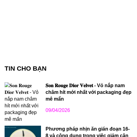
TIN CHO BẠN
𝐒𝐨𝐧 𝐑𝐨𝐮𝐠𝐞 𝐃𝐢𝐨𝐫 𝐕𝐞𝐥𝐯𝐞𝐭 - Vỏ nắp nam
châm hít mới nhất với packaging đẹp
mê mẩn
09/04/2026
Phương pháp nhịn ăn gián đoạn 16-
8 và công dụng trong việc giảm cân