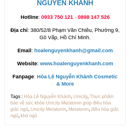
NGUYỄN KHÁNH
Hotline
:
0933 750 121
-
0898 147 526
Địa chỉ
: 380/52/8 Phạm Văn Chiêu, Phường 9,
Gò Vấp, Hồ Chí Minh.
Email
:
hoalenguyenkhanh@gmail.com
Website
:
www.hoalenguyenkhanh.com
Fanpage
:
H
òa Lê Nguyễn Khánh Cosmetic
& More
Tags :
Hòa Lê Nguyễn Khánh
,
Unicity
,
Thực phẩm
bảo vệ sức khỏe Unicity Melatonin giúp điều hòa
giấc ngủ
,
Unicity Melatonin
,
Melatonin
,
điều hòa giấc
ngủ
,
khó ngủ