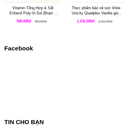
Vitamin Tổng Hợp & Sắt
Thực phẩm bảo vệ sức khỏe
Enfamil Poly-Vi-Sol (Brain &
Unicity Quadplex Vanilla giúp
Body) - Lọ 50ml
tăng cường cơ bắp và kiểm
500.000đ
1.431.000đ
800.000đ
1.431.932đ
soát cân nặng cho vận động
viên
Facebook
TIN CHO BẠN