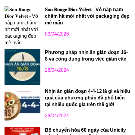
𝐒𝐨𝐧 𝐑𝐨𝐮𝐠𝐞 𝐃𝐢𝐨𝐫 𝐕𝐞𝐥𝐯𝐞𝐭 - Vỏ nắp nam
châm hít mới nhất với packaging đẹp
mê mẩn
09/04/2026
Phương pháp nhịn ăn gián đoạn 16-
8 và công dụng trong việc giảm cân
28/04/2024
Nhịn ăn gián đoạn 4-4-12 là gì và hiệu
quả của phương pháp đã phổ biến
tại nhiều quốc gia trên thế giới
28/04/2024
Bộ chuyển hóa 60 ngày của Unicity