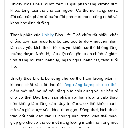
Unicity Bios Life E được xem là giải pháp tăng cường sức
khỏe, tăng tuổi thọ cho con người. Có thể nói rằng, sự ra
đời của sản phẩm là bước đột phá mới trong công nghệ và
khoa học dinh dưỡng.
Thành phần của
Unicity
Bios Life E có chứa rất nhiều chất
chống oxy hóa, giúp loại bỏ các gốc tự do – nguyên nhân
làm suy yếu kích thích tố, enzym khiến cơ thể không tăng
trưởng được. Nhờ đó, tiêu diệt các gốc tự do chính là giảm
tình trạng rối loạn bệnh lý, ngăn ngừa bệnh tật, tăng tuổi
thọ.
Unicity Bios Life E bổ sung cho cơ thể hàm lượng vitamin
khoáng chất rất dồi dào để
tăng năng lượng cho cơ thể
,
giảm mệt mỏi và uể oải, tăng sức chịu đựng và sự bền bỉ
cho cơ thể. Đặc biệt, sản phẩm với hàm lượng calo thấp
nên không làm tăng cân, duy trì được cơ thể khỏe mạnh
mà vẫn giữ được vóc dáng thon gọn. Đồng thời, kích thích
trao đổi chất đặc biệt là những vận động viên thể thao,
giúp giữ cho cơ thể có một năng lượng mạnh mẽ trong một