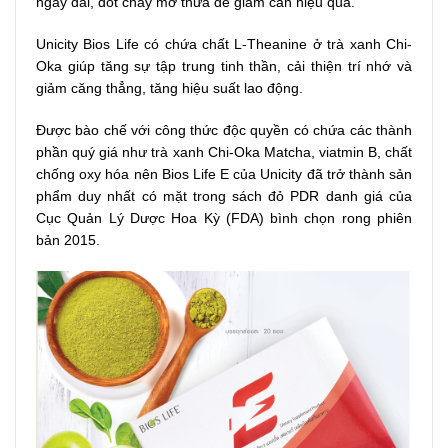
ngày dài, đốt cháy mỡ thừa để giảm cân hiệu quả.
Unicity Bios Life có chứa chất L-Theanine ở trà xanh Chi-
Oka giúp tăng sự tập trung tinh thần, cải thiện trí nhớ và
giảm căng thẳng, tăng hiệu suất lao động.
Được bào chế với công thức độc quyền có chứa các thành
phần quý giá như trà xanh Chi-Oka Matcha, viatmin B, chất
chống oxy hóa nên Bios Life E của Unicity đã trở thành sản
phẩm duy nhất có mặt trong sách đỏ PDR danh giá của
Cục Quản Lý Dược Hoa Kỳ (FDA) bình chọn rong phiên
bản 2015.