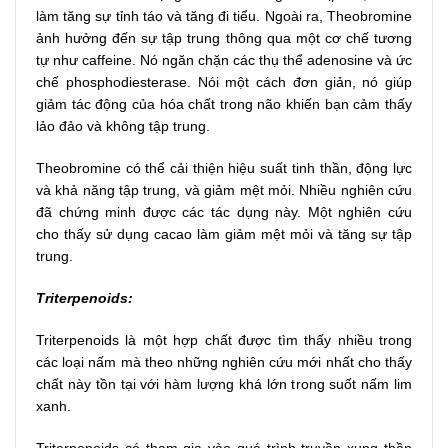
làm tăng sự tỉnh táo và tăng đi tiểu. Ngoài ra, Theobromine
ảnh hưởng đến sự tập trung thông qua một cơ chế tương
tự như caffeine. Nó ngăn chặn các thụ thể adenosine và ức
chế phosphodiesterase. Nói một cách đơn giản, nó giúp
giảm tác động của hóa chất trong não khiến bạn cảm thấy
lảo đảo và không tập trung.
Theobromine có thể cải thiện hiệu suất tinh thần, động lực
và khả năng tập trung, và giảm mệt mỏi. Nhiều nghiên cứu
đã chứng minh được các tác dụng này. Một nghiên cứu
cho thấy sử dụng cacao làm giảm mệt mỏi và tăng sự tập
trung.
Triterpenoids:
Triterpenoids là một hợp chất được tìm thấy nhiều trong
các loại nấm mà theo những nghiên cứu mới nhất cho thấy
chất này tồn tại với hàm lượng khá lớn trong suốt nấm lim
xanh.
Triterpenoids có tham gia vào quá trình truyền xung thần