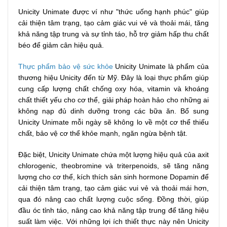
Unicity Unimate được ví như "thức uống hạnh phúc" giúp
cải thiện tâm trạng, tạo cảm giác vui vẻ và thoải mái, tăng
khả năng tập trung và sự tỉnh táo, hỗ trợ giảm hấp thu chất
béo để giảm cân hiệu quả.
Thực phẩm bảo vệ sức khỏe
Unicity Unimate là phẩm của
thương hiệu Unicity đến từ Mỹ. Đây là loại thực phẩm giúp
cung cấp lượng chất chống oxy hóa, vitamin và khoáng
chất thiết yếu cho cơ thể, giải pháp hoàn hảo cho những ai
không nạp đủ dinh dưỡng trong các bữa ăn. Bổ sung
Unicity Unimate mỗi ngày sẽ không lo về một cơ thể thiếu
chất, bảo vệ cơ thể khỏe mạnh, ngăn ngừa bệnh tật.
Đặc biệt, Unicity Unimate chứa một lượng hiệu quả của axit
chlorogenic, theobromine và triterpenoids, sẽ tăng năng
lượng cho cơ thể, kích thích sản sinh hormone Dopamin để
cải thiện tâm trạng, tạo cảm giác vui vẻ và thoải mái hơn,
qua đó nâng cao chất lượng cuộc sống. Đồng thời, giúp
đầu óc tỉnh táo, nâng cao khả năng tập trung để tăng hiệu
suất làm việc. Với những lợi ích thiết thực này nên Unicity