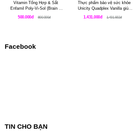
Vitamin Tổng Hợp & Sắt
Thực phẩm bảo vệ sức khỏe
Enfamil Poly-Vi-Sol (Brain &
Unicity Quadplex Vanilla giúp
Body) - Lọ 50ml
tăng cường cơ bắp và kiểm
500.000đ
1.431.000đ
800.000đ
1.431.932đ
soát cân nặng cho vận động
viên
Facebook
TIN CHO BẠN