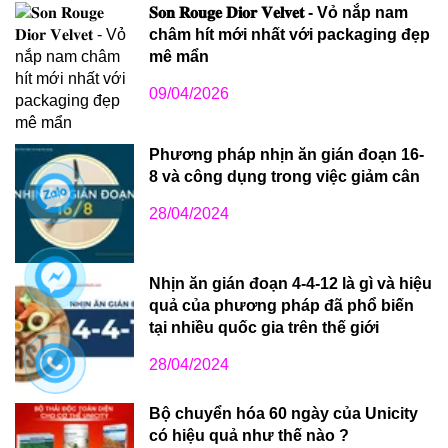
𝐒𝐨𝐧 𝐑𝐨𝐮𝐠𝐞 𝐃𝐢𝐨𝐫 𝐕𝐞𝐥𝐯𝐞𝐭 - Vỏ nắp nam
châm hít mới nhất với packaging đẹp
mê mẩn
09/04/2026
Phương pháp nhịn ăn gián đoạn 16-
8 và công dụng trong việc giảm cân
28/04/2024
Nhịn ăn gián đoạn 4-4-12 là gì và hiệu
quả của phương pháp đã phổ biến
tại nhiều quốc gia trên thế giới
28/04/2024
Bộ chuyển hóa 60 ngày của Unicity
có hiệu quả như thế nào ?