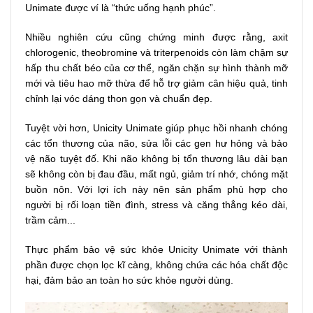
Unimate được ví là “thức uống hạnh phúc”.
Nhiều nghiên cứu cũng chứng minh được rằng, axit
chlorogenic, theobromine và triterpenoids còn làm chậm sự
hấp thu chất béo của cơ thể, ngăn chặn sự hình thành mỡ
mới và tiêu hao mỡ thừa để hỗ trợ giảm cân hiệu quả, tinh
chỉnh lại vóc dáng thon gọn và chuẩn đẹp.
Tuyệt vời hơn, Unicity Unimate giúp phục hồi nhanh chóng
các tổn thương của não, sửa lỗi các gen hư hỏng và bảo
vệ não tuyệt đố. Khi não không bị tổn thương lâu dài bạn
sẽ không còn bị đau đầu, mất ngủ, giảm trí nhớ, chóng mặt
buồn nôn. Với lợi ích này nên sản phẩm phù hợp cho
người bị rối loạn tiền đình, stress và căng thẳng kéo dài,
trầm cảm...
Thực phẩm bảo vệ sức khỏe Unicity Unimate với thành
phần được chọn lọc kĩ càng, không chứa các hóa chất độc
hại, đảm bảo an toàn ho sức khỏe người dùng.