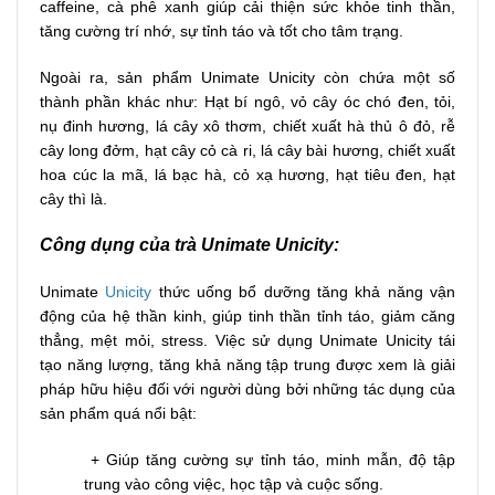
caffeine, cà phê xanh giúp cải thiện sức khỏe tinh thần,
tăng cường trí nhớ, sự tỉnh táo và tốt cho tâm trạng.
Ngoài ra, sản phẩm Unimate Unicity còn chứa một số
thành phần khác như: Hạt bí ngô, vỏ cây óc chó đen, tỏi,
nụ đinh hương, lá cây xô thơm, chiết xuất hà thủ ô đỏ, rễ
cây long đởm, hạt cây cỏ cà ri, lá cây bài hương, chiết xuất
hoa cúc la mã, lá bạc hà, cỏ xạ hương, hạt tiêu đen, hạt
cây thì là.
Công dụng của trà Unimate Unicity:
Unimate
Unicity
thức uống bổ dưỡng tăng khả năng vận
động của hệ thần kinh, giúp tinh thần tỉnh táo, giảm căng
thẳng, mệt mỏi, stress. Việc sử dụng Unimate Unicity tái
tạo năng lượng, tăng khả năng tập trung được xem là giải
pháp hữu hiệu đối với người dùng bởi những tác dụng của
sản phẩm quá nổi bật:
+ Giúp tăng cường sự tỉnh táo, minh mẫn, độ tập
trung vào công việc, học tập và cuộc sống.