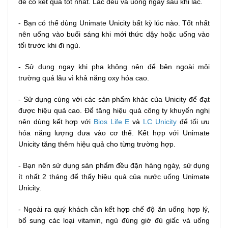
để có kết quả tốt nhất. Lắc đều và uống ngay sau khi lắc.
- Bạn có thể dùng Unimate Unicity bất kỳ lúc nào. Tốt nhất
nên uống vào buổi sáng khi mới thức dậy hoặc uống vào
tối trước khi đi ngủ.
- Sử dụng ngay khi pha không nên để bên ngoài môi
trường quá lâu vì khả năng oxy hóa cao.
- Sử dụng cùng với các sản phẩm khác của Unicity để đạt
được hiệu quả cao. Để tăng hiệu quả công ty khuyến nghị
nên dùng kết hợp với
Bios Life E
và
LC Unicity
để tối ưu
hóa năng lượng đưa vào cơ thể. Kết hợp với Unimate
Unicity tăng thêm hiệu quả cho từng trường hợp.
- Bạn nên sử dụng sản phẩm đều đặn hàng ngày, sử dụng
ít nhất 2 tháng để thấy hiệu quả của nước uống Unimate
Unicity.
- Ngoài ra quý khách cần kết hợp chế độ ăn uống hợp lý,
bổ sung các loại vitamin, ngủ đúng giờ đủ giấc và uống