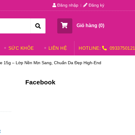
Đăng nhập
Đăng ký
Giỏ hàng (
0
)
SỨC KHỎE
LIÊN HỆ
HOTLINE:
093375012
ize 15g – Lớp Nền Mịn Sang, Chuẩn Da Đẹp High-End
Facebook
t