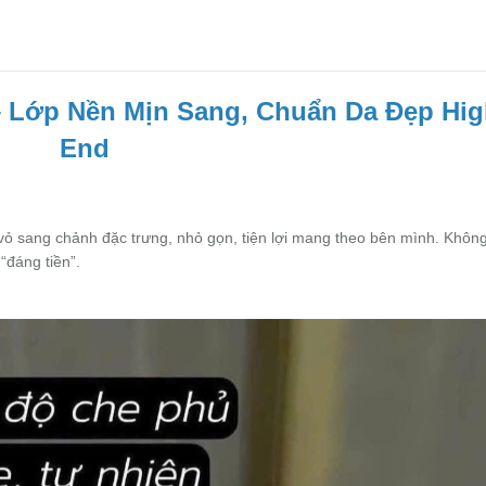
– Lớp Nền Mịn Sang, Chuẩn Da Đẹp Hig
End
 vỏ sang chảnh đặc trưng, nhỏ gọn, tiện lợi mang theo bên mình. Không
“đáng tiền”.