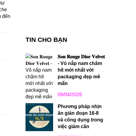
 tự
 che
m đến
TIN CHO BẠN
𝐒𝐨𝐧 𝐑𝐨𝐮𝐠𝐞 𝐃𝐢𝐨𝐫 𝐕𝐞𝐥𝐯𝐞𝐭
- Vỏ nắp nam châm
hít mới nhất với
packaging đẹp mê
mẩn
09/04/2026
Phương pháp nhịn
ăn gián đoạn 16-8
và công dụng trong
việc giảm cân