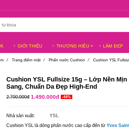
NK
GIỚI THIỆU
THƯƠNG HIỆU
LÀM ĐẸP
ểm
/
Trang điểm mặt
/
Phấn nước Cushion
/
Cushion YSL Fulls
Cushion YSL Fullsize 15g – Lớp Nền Mịn
Sang, Chuẩn Da Đẹp High-End
1.490.000đ
2.700.000đ
-44%
Nhà sản xuất:
YSL
Cushion YSL là dòng phấn nước cao cấp đến từ
Yves Sain