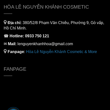
Bột diệp lục Unicity Super Chlorophyll Powder
675.000đ