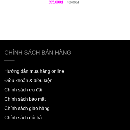
thụ
25/04/2024
DÀNH CHO BẠN