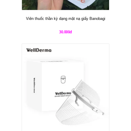
Cách sử dụng cây lăn mặt đạt hiệu quả cao
Sản phẩm liên quan
-36%
-50%
Bộ Fullset dưỡng da của SK-
Bộ sản phẩm chăm sóc da đông
II PiteraFull Line Set Limited
y cao cấp Missha làm trắng da
và dưỡng ẩm Misa Yo Ryeo
1.850.000đ
1.200.000đ
2.900.000đ
2.440.000đ
Whitening Special Set II