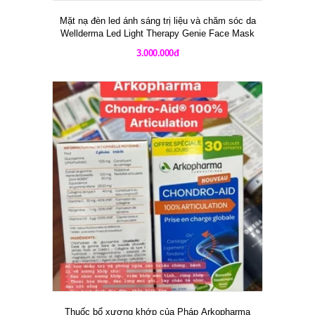
Facebook
TIN CHO BẠN
𝐒𝐨𝐧 𝐑𝐨𝐮𝐠𝐞 𝐃𝐢𝐨𝐫 𝐕𝐞𝐥𝐯𝐞𝐭 - Vỏ nắp nam
châm hít mới nhất với packaging đẹp
mê mẩn
09/04/2026