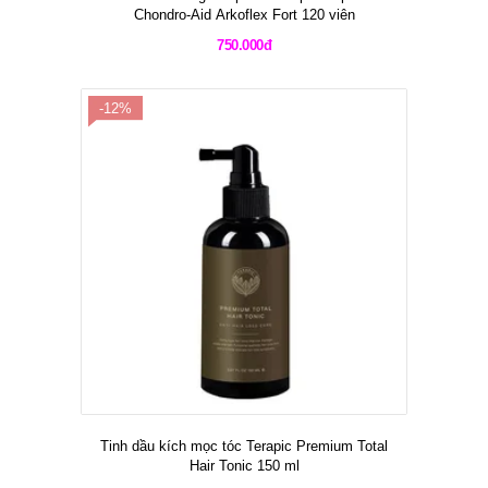
Phương pháp nhịn ăn gián đoạn 16-
8 và công dụng trong việc giảm cân
28/04/2024
Nhịn ăn gián đoạn 4-4-12 là gì và hiệu
quả của phương pháp đã phổ biến
tại nhiều quốc gia trên thế giới
28/04/2024
Bộ chuyển hóa 60 ngày của Unicity
có hiệu quả như thế nào ?
27/04/2024
Năng lượng nạp vào cơ thể phải
bằng hoặc ít hơn năng lượng tiêu