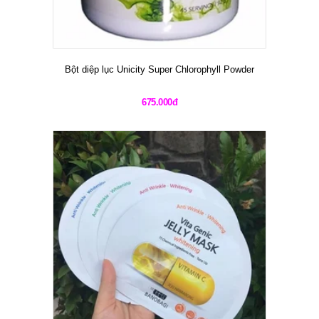
KOREA COSMETIC BY HÒA LÊ
NGUYỄN KHÁNH
Hotline
:
0933 750 121
-
0898 147 526
Địa chỉ
: 380/52/8 Phạm Văn Chiêu, Phường 9,
Gò Vấp, Hồ Chí Minh.
Email
:
hoalenguyenkhanh@gmail.com
Website
:
www.hoalenguyenkhanh.com
Fanpage
:
H
òa Lê Nguyễn Khánh Cosmetic
& More
Tags :
Hòa Lê Nguyễn Khánh
,
xu hướng làm đẹp
,
làm đẹp
,
Cây lăn mặt có thật sự hiệu quả?
,
Cây lăn
mặt là gì?
,
Công dụng của cây lăn mặt
,
Cây lăn mặt
có thật sự tốt và đem đến hiệu quả cao như lời đồn?
,