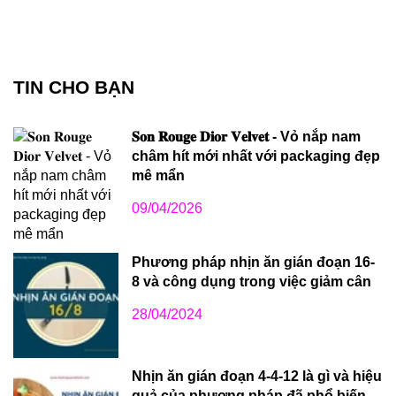
TIN CHO BẠN
𝐒𝐨𝐧 𝐑𝐨𝐮𝐠𝐞 𝐃𝐢𝐨𝐫 𝐕𝐞𝐥𝐯𝐞𝐭 - Vỏ nắp nam
châm hít mới nhất với packaging đẹp
mê mẩn
09/04/2026
Phương pháp nhịn ăn gián đoạn 16-
8 và công dụng trong việc giảm cân
28/04/2024
Nhịn ăn gián đoạn 4-4-12 là gì và hiệu
quả của phương pháp đã phổ biến