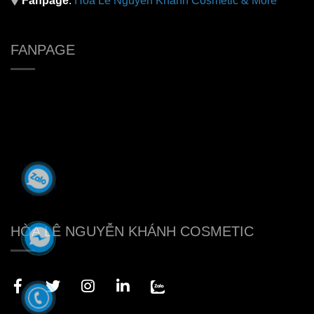
Fanpage
:
H
òa Lê Nguyễn Khánh Cosmetic & More
FANPAGE
HÒA LÊ NGUYỄN KHÁNH COSMETIC