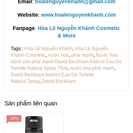
Email
:
hoalenguyenkhanh@gmail.com
Website
:
www.hoalenguyenkhanh.com
Fanpage
:
H
òa Lê Nguyễn Khánh Cosmetic
& More
Tags :
Hòa Lê Nguyễn Khánh
,
Hòa Lê Nguyễn
Khánh Cosmetic
,
nước hoa
,
phái mạnh
,
Nước hoa
dành cho phái mạnh David Beckham Instinct Eau De
Toilette Natural Spray 75ml
,
nước hoa phái mạnh
,
David Beckham Instinct Eau De Toilette
Natural Spray
,
David Beckham
Sản phẩm liên quan
-37%