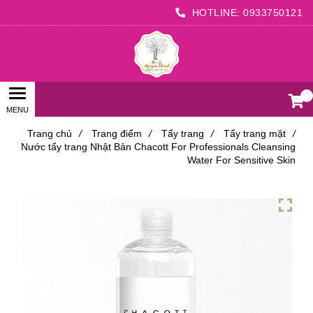
HOTLINE:
0933750121
0
Trang chủ
/
Trang điểm
/
Tẩy trang
/
Tẩy trang mặt
/
Nước tẩy trang Nhật Bản Chacott For Professionals Cleansing
Water For Sensitive Skin