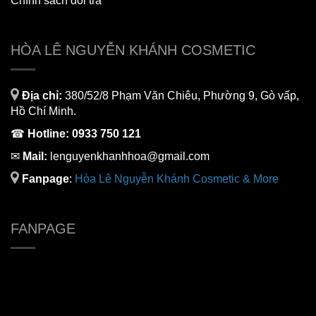
Chính sách đổi trả
HÒA LÊ NGUYỄN KHÁNH COSMETIC
Địa chỉ:
380/52/8 Phạm Văn Chiêu, Phường 9, Gò vấp,
Hồ Chí Minh.
☎
Hotline:
0933 750 121
✉
Mail:
lenguyenkhanhhoa@gmail.com
Fanpage
:
H
òa Lê Nguyễn Khánh Cosmetic & More
FANPAGE