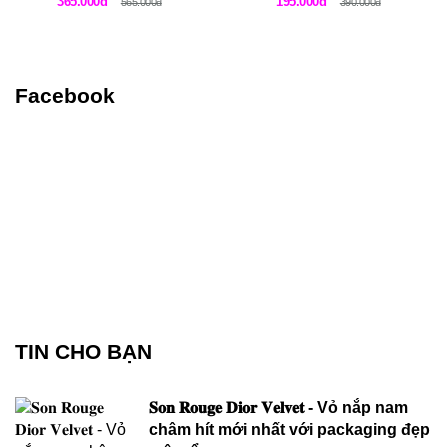
365.000đ
195.000đ
565.000đ
390.000đ
Facebook
TIN CHO BẠN
𝐒𝐨𝐧 𝐑𝐨𝐮𝐠𝐞 𝐃𝐢𝐨𝐫 𝐕𝐞𝐥𝐯𝐞𝐭 - Vỏ nắp nam
châm hít mới nhất với packaging đẹp