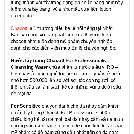
trung thành xài tẩy trang dạng đa chức năng như này
luôn: vừa tẩy trang, vừa rửa mặt, vừa làm lotion
dưỡng da...
Chacott
là 1 thương hiệu ba lê nổi tiếng tại Nhật
Bản, và cùng với sự phát triển của thương hiệu,
chacott phát triển dòng mỹ phẩm chuyên nghiệp
dành cho các diễn viên múa Ba lê chuyên nghiệp.
Nước tẩy trang Chacott For Professionals
Cleansing Water
chứa phân tử nước siêu vi RO –
hiện nay là công nghệ lọc nước tạo ra phân tử nước
nhỏ hơn 500.000 lần so với sợi tóc con người, có
thể len sâu và làm sạch kể cả những vùng dưới sâu
bề mặt da.
For Sensitive
chuyên dành cho da nhạy cảm khiến
nước tẩy trang Chacott For Professionals 500ml
chiều lòng hết tất cả mọi loại da nhạy cảm và da mụn
nhưng vẫn đảm bảo đủ mạnh để cuốn trôi đi các loại
mỹ phẩm có độ bám cứng đầu nhất trên cả da nam