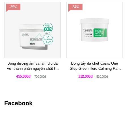
-35%
-34%
Bông dưỡng ẩm và làm dịu da
Bông tẩy da chết Cosrx One
với thành phần nguyên chất từ
Step Green Hero Calming Pad
thiên nhiên Cosrx Pure Fit Cica
70 miếng
455.000đ
332.000đ
700.000đ
510.000đ
Pad
Facebook