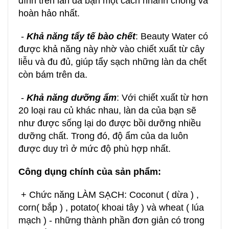
dính trên làn da bạn một cách nhanh chóng và
hoàn hảo nhất.
-
Khả năng
tẩy tế bào chết
: Beauty Water có
được khả năng này nhờ vào chiết xuất từ cây
liễu và đu đủ, giúp tẩy sạch những làn da chết
còn bám trên da.
-
Khả năng dưỡng ẩm
: Với chiết xuất từ hơn
20 loại rau củ khác nhau, làn da của bạn sẽ
như được sống lại do được bồi dưỡng nhiều
dưỡng chất. Trong đó, độ ẩm của da luôn
được duy trì ở mức độ phù hợp nhất.
Công dụng chính của sản phẩm:
+ Chức năng LÀM SẠCH: Coconut ( dừa ) ,
corn( bắp ) , potato( khoai tây ) và wheat ( lúa
mạch ) - những thành phần đơn giản có trong