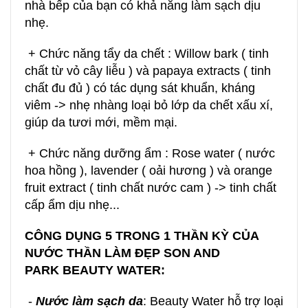
nhà bếp của bạn có khả năng làm sạch dịu
nhẹ.
+ Chức năng tẩy da chết : Willow bark ( tinh
chất từ vỏ cây liễu ) và papaya extracts ( tinh
chất đu đủ ) có tác dụng sát khuẩn, kháng
viêm -> nhẹ nhàng loại bỏ lớp da chết xấu xí,
giúp da tươi mới, mềm mại.
+ Chức năng dưỡng ẩm : Rose water ( nước
hoa hồng ), lavender ( oải hương ) và orange
fruit extract ( tinh chất nước cam ) -> tinh chất
cấp ẩm dịu nhẹ...
CÔNG DỤNG 5 TRONG 1 THẦN KỲ CỦA
NƯỚC THẦN LÀM ĐẸP SON AND
PARK BEAUTY WATER:
-
Nước làm sạch da
: Beauty Water hỗ trợ loại