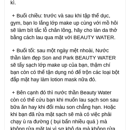
kì.
+ Buổi chiều: trước và sau khi tập thể dục,
gym, bạn lo lắng lớp make up cùng với mồ hôi
sẽ làm bít tắc lỗ chân lông, hãy cho làn da thở
bằng cách lau qua mặt với BEAUTY WATER.
+ Buổi tối: sau một ngày mệt nhoài, Nước
thần làm đẹp Son and Park BEAUTY WATER
sẽ tẩy sạch
lớp make up
của bạn, thậm chí
bạn còn có thể tận dụng nó để trộn các loại bột
đắp mặt hay làm lotion mask nữa đó.
+ Bên cạnh đó thì nước thần Beauty Water
còn có thể cứu bạn khi muốn lau sạch son sau
bữa ăn hay khi đổi màu son chẳng hạn. Hoặc
khi bạn đã rửa mặt sạch sẽ mà có việc phải
chạy ù ra đường ( bụi bẩn nhiều quá ) mà
không rửa mặt lại vì sợ khô da mà không rửa