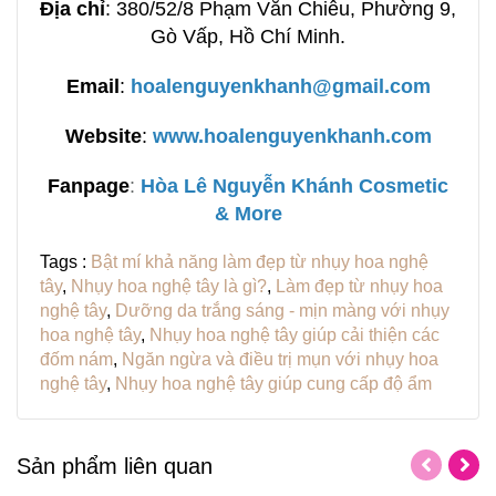
Địa chỉ
: 380/52/8 Phạm Văn Chiêu, Phường 9,
Gò Vấp, Hồ Chí Minh.
Email
:
hoalenguyenkhanh@gmail.com
Website
:
www.hoalenguyenkhanh.com
Fanpage
:
H
òa Lê Nguyễn Khánh Cosmetic
& More
Tags :
Bật mí khả năng làm đẹp từ nhụy hoa nghệ
tây
,
Nhụy hoa nghệ tây là gì?
,
Làm đẹp từ nhụy hoa
nghệ tây
,
Dưỡng da trắng sáng - mịn màng với nhụy
hoa nghệ tây
,
Nhụy hoa nghệ tây giúp cải thiện các
đốm nám
,
Ngăn ngừa và điều trị mụn với nhụy hoa
nghệ tây
,
Nhụy hoa nghệ tây giúp cung cấp độ ẩm
Sản phẩm liên quan