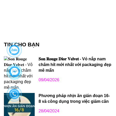
TIN CHO BẠN
𝐒𝐨𝐧 𝐑𝐨𝐮𝐠𝐞 𝐃𝐢𝐨𝐫 𝐕𝐞𝐥𝐯𝐞𝐭 - Vỏ nắp nam
châm hít mới nhất với packaging đẹp
mê mẩn
09/04/2026
Phương pháp nhịn ăn gián đoạn 16-
8 và công dụng trong việc giảm cân
28/04/2024