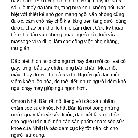
này có tới 15 cường độ, bình thường chạy tới số 5
số 6 là thấy đã lắm rồi, tăng nữa chịu không nổi. Đặc
biệt với thiết kế nhỏ gọn mang ngồi văn phòng cũng
được, cầm chỗ này chỗ kia, tầng trên tầng dưới cũng
được, chạy pin khỏi lo tìm ổ cắm điện. Cực kỳ thuận
tiện cho dân văn phòng hoặc người lớn tuổi vừa
massage vừa đi lại làm các công việc nhẹ nhàng,
thư giản.
Đặc biệt thích hợp cho người hay đau mỏi cơ, vai cổ
gáy, lưng, bắp tay chân, lòng bàn chân. Mua một
máy chạy được cho cả 5 vị trí. Người già đau mỏi
viêm khớp lão hóa, do thời tiết, nhức người đêm khó
ngủ, chạy máy giúp ngủ ngon hơn.
Omron Nhật Bản rất nổi tiếng với các sản phẩm
chăm sóc sức khỏe. Nhật Bản là một trong những
nước quan tâm về sức khỏe, đặc biệt là sức khỏe
cho người lớn tuổi nên các sản phẩm chăm sóc sức
khỏe của Nhật là bảo đảm cực kỳ tốt, tiện ích cho
người sử dụng.