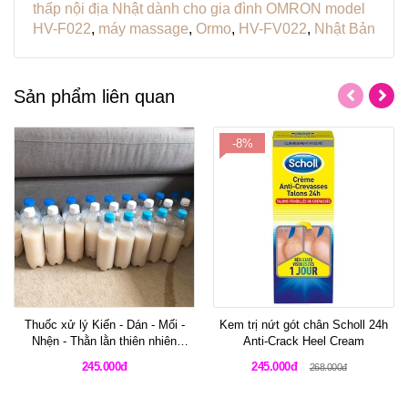
thấp nội địa Nhật dành cho gia đình OMRON model
HV-F022
,
máy massage
,
Ormo
,
HV-FV022
,
Nhật Bản
Sản phẩm liên quan
-8%
Thuốc xử lý Kiến - Dán - Mối -
Kem trị nứt gót chân Scholl 24h
Nhện - Thằn lằn thiên nhiên
Anti-Crack Heel Cream
100%
245.000đ
245.000đ
268.000đ