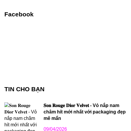
Facebook
TIN CHO BẠN
𝐒𝐨𝐧 𝐑𝐨𝐮𝐠𝐞 𝐃𝐢𝐨𝐫 𝐕𝐞𝐥𝐯𝐞𝐭 - Vỏ nắp nam
châm hít mới nhất với packaging đẹp
mê mẩn
09/04/2026