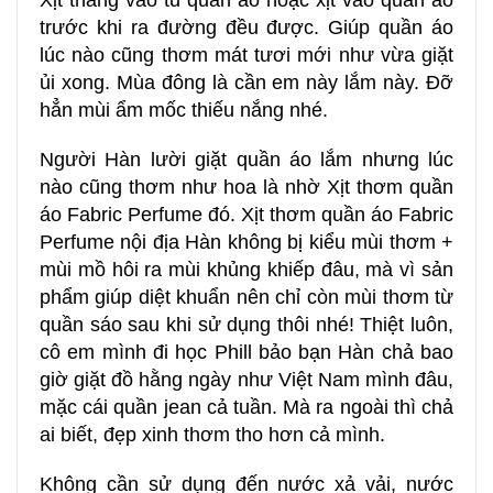
Xịt thẳng vào tủ quần áo hoặc xịt vào quần áo
trước khi ra đường đều được. Giúp quần áo
lúc nào cũng thơm mát tươi mới như vừa giặt
ủi xong. Mùa đông là cần em này lắm này. Đỡ
hẳn mùi ẩm mốc thiếu nắng nhé.
Người Hàn lười giặt quần áo lắm nhưng lúc
nào cũng thơm như hoa là nhờ
Xịt thơm quần
áo Fabric Perfume
đó.
Xịt thơm quần áo Fabric
Perfume nội địa Hàn
không bị kiểu mùi thơm +
mùi mồ hôi ra mùi khủng khiếp đâu, mà vì sản
phẩm giúp diệt khuẩn nên chỉ còn mùi thơm từ
quần sáo sau khi sử dụng thôi nhé! Thiệt luôn,
cô em mình đi học Phill bảo bạn Hàn chả bao
giờ giặt đồ hằng ngày như Việt Nam mình đâu,
mặc cái quần jean cả tuần. Mà ra ngoài thì chả
ai biết, đẹp xinh thơm tho hơn cả mình.
Không cần sử dụng đến nước xả vải, nước