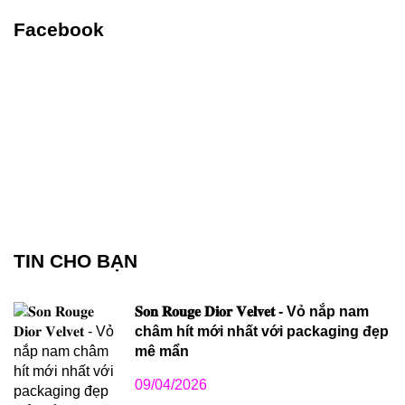
Facebook
TIN CHO BẠN
𝐒𝐨𝐧 𝐑𝐨𝐮𝐠𝐞 𝐃𝐢𝐨𝐫 𝐕𝐞𝐥𝐯𝐞𝐭 - Vỏ nắp nam
châm hít mới nhất với packaging đẹp
mê mẩn
09/04/2026