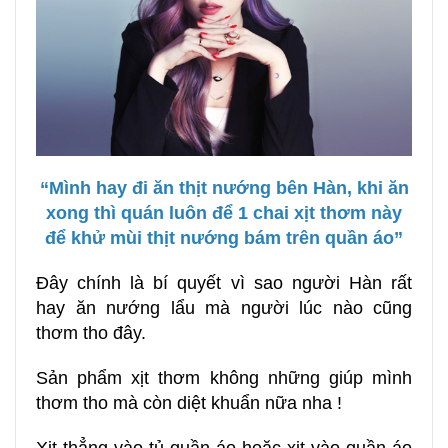
“
Mình hay đi ăn thịt nướng bên Hàn, khi ăn
xong thì quán luôn để 1 chai xịt thơm này
để khử mùi thịt nướng bám trên quần áo
”
Đây chính là bí quyết vì sao người Hàn rất
hay ăn nướng lẩu mà người lúc nào cũng
thơm tho đây.
Sản phẩm xịt thơm không những giúp mình
thơm tho mà còn diệt khuẩn nữa nha !