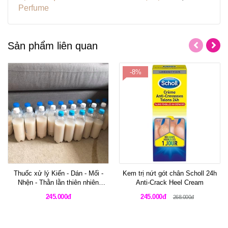
Perfume
Sản phẩm liên quan
-8%
Thuốc xử lý Kiến - Dán - Mối -
Kem trị nứt gót chân Scholl 24h
Nhện - Thằn lằn thiên nhiên
Anti-Crack Heel Cream
100%
245.000đ
245.000đ
268.000đ