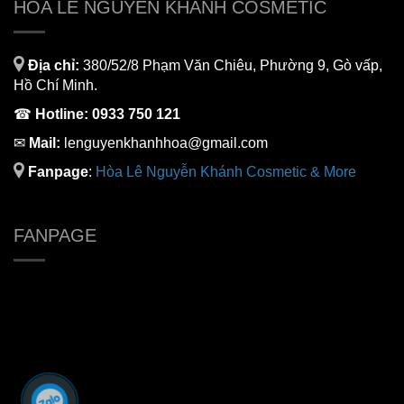
HÒA LÊ NGUYỄN KHÁNH COSMETIC
Địa chỉ:
380/52/8 Phạm Văn Chiêu, Phường 9, Gò vấp,
Hồ Chí Minh.
☎
Hotline:
0933 750 121
✉
Mail:
lenguyenkhanhhoa@gmail.com
Fanpage
:
H
òa Lê Nguyễn Khánh Cosmetic & More
FANPAGE