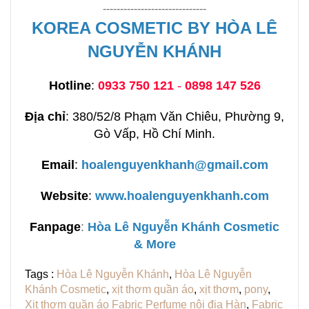
------------------------------
KOREA COSMETIC BY HÒA LÊ
NGUYỄN KHÁNH
Hotline
:
0933 750 121
-
0898 147 526
Địa chỉ
: 380/52/8 Phạm Văn Chiêu, Phường 9,
Gò Vấp, Hồ Chí Minh.
Email
:
hoalenguyenkhanh@gmail.com
Website
:
www.hoalenguyenkhanh.com
Fanpage
:
H
òa Lê Nguyễn Khánh Cosmetic
& More
Tags :
Hòa Lê Nguyễn Khánh
,
Hòa Lê Nguyễn
Khánh Cosmetic
,
xịt thơm quần áo
,
xịt thơm
,
pony
,
Xịt thơm quần áo Fabric Perfume nội địa Hàn
,
Fabric