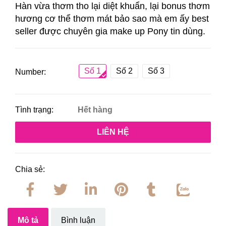
Hàn
vừa thơm tho lại diệt khuẩn, lại bonus thơm
hương cơ thể thơm mát bảo sao mà em ấy best
seller được chuyên gia make up Pony tin dùng.
Số 1
Số 2
Số 3
Number:
Tình trạng:
Hết hàng
LIÊN HỆ
Chia sẻ:
Mô tả
Bình luận