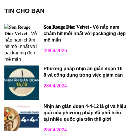
TIN CHO BẠN
𝐒𝐨𝐧 𝐑𝐨𝐮𝐠𝐞 𝐃𝐢𝐨𝐫 𝐕𝐞𝐥𝐯𝐞𝐭 - Vỏ nắp nam
châm hít mới nhất với packaging đẹp
mê mẩn
09/04/2026
Phương pháp nhịn ăn gián đoạn 16-
8 và công dụng trong việc giảm cân
28/04/2024
Nhịn ăn gián đoạn 4-4-12 là gì và hiệu
quả của phương pháp đã phổ biến
tại nhiều quốc gia trên thế giới
28/04/2024