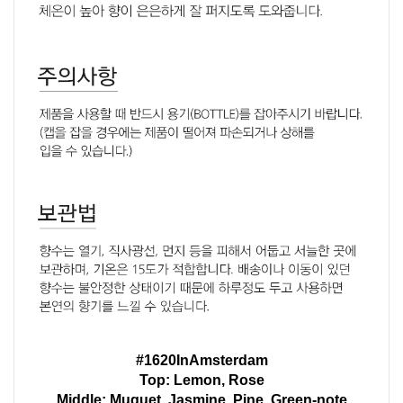
#1620InAmsterdam
Top: Lemon, Rose
Middle: Muguet, Jasmine, Pine, Green-note