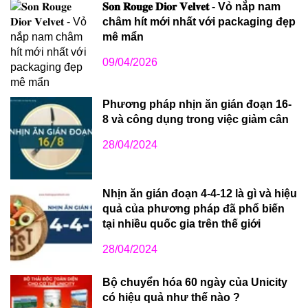
𝐒𝐨𝐧 𝐑𝐨𝐮𝐠𝐞 𝐃𝐢𝐨𝐫 𝐕𝐞𝐥𝐯𝐞𝐭 - Vỏ nắp nam
châm hít mới nhất với packaging đẹp
mê mẩn
09/04/2026
Phương pháp nhịn ăn gián đoạn 16-
8 và công dụng trong việc giảm cân
28/04/2024
Nhịn ăn gián đoạn 4-4-12 là gì và hiệu
quả của phương pháp đã phổ biến
tại nhiều quốc gia trên thế giới
28/04/2024
Bộ chuyển hóa 60 ngày của Unicity
có hiệu quả như thế nào ?