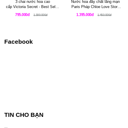
3 chai nước hoa cao
Nước hoa đầy chất lãng mạn
cấp Victoria Secret - Best Seller
Paris Pháp Chloe Love Story
2019
Eau Sensuelle 75 ml
795.000đ
1.395.000đ
1.300.000đ
1.450.000đ
Facebook
TIN CHO BẠN