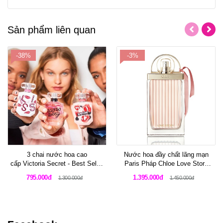
Sản phẩm liên quan
-38%
-3%
3 chai nước hoa cao
Nước hoa đầy chất lãng mạn
cấp Victoria Secret - Best Seller
Paris Pháp Chloe Love Story
2019
Eau Sensuelle 75 ml
795.000đ
1.395.000đ
1.300.000đ
1.450.000đ