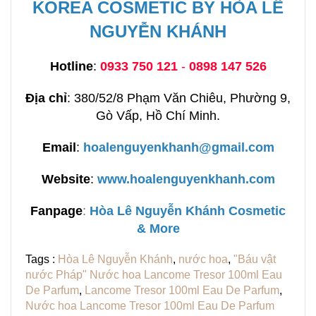
KOREA COSMETIC BY HÒA LÊ
NGUYỄN KHÁNH
Hotline
:
0933 750 121
-
0898 147 526
Địa chỉ
: 380/52/8 Phạm Văn Chiêu, Phường 9,
Gò Vấp, Hồ Chí Minh.
Email
:
hoalenguyenkhanh@gmail.com
Website
:
www.hoalenguyenkhanh.com
Fanpage
:
H
òa Lê Nguyễn Khánh Cosmetic
& More
Tags :
Hòa Lê Nguyễn Khánh
,
nước hoa
,
"Báu vật
nước Pháp" Nước hoa Lancome Tresor 100ml Eau
De Parfum
,
Lancome Tresor 100ml Eau De Parfum
,
Nước hoa Lancome Tresor 100ml Eau De Parfum