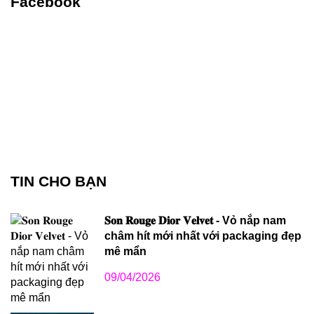
Facebook
TIN CHO BẠN
𝐒𝐨𝐧 𝐑𝐨𝐮𝐠𝐞 𝐃𝐢𝐨𝐫 𝐕𝐞𝐥𝐯𝐞𝐭 - Vỏ nắp nam
châm hít mới nhất với packaging đẹp
mê mẩn
09/04/2026