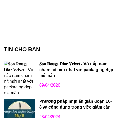
TIN CHO BẠN
𝐒𝐨𝐧 𝐑𝐨𝐮𝐠𝐞 𝐃𝐢𝐨𝐫 𝐕𝐞𝐥𝐯𝐞𝐭 - Vỏ nắp nam
châm hít mới nhất với packaging đẹp
mê mẩn
09/04/2026
Phương pháp nhịn ăn gián đoạn 16-
8 và công dụng trong việc giảm cân
28/04/2024