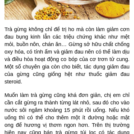
Trà gừng không chỉ để trị ho mà còn làm giảm cơn
đau bụng kinh lẫn các triệu chứng khác như mệt
mỏi, buồn nôn, chán ăn… Gừng sở hữu chất chống
oxy hóa, có tính ấm và giảm đau nên có thể làm dịu
và điều hòa hoạt động co bóp của cơ trơn tử cung.
Một số chuyên gia còn cho biết, tác dụng giảm đau
của gừng cũng giống hệt như thuốc giảm đau
steroid.
Muốn làm trà gừng cũng khá đơn giản, chị em chỉ
cần cắt gừng ra thành từng lát nhỏ, sau đó cho vào
nước sôi ngâm khoảng 15 phút rồi uống. Nếu khó
uống thì có thể cho thêm một ít đường hoặc mật
ong để hương vị thơm ngon hơn. Trên thị trường
hiện nay cũng bán trà gừng túi lọc có tác dụng